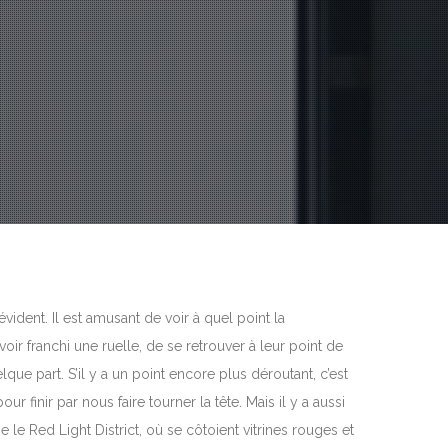
ident. Il est amusant de voir à quel point la
ir franchi une ruelle, de se retrouver à leur point de
ue part. S’il y a un point encore plus déroutant, c’est
ur finir par nous faire tourner la tête. Mais il y a aussi
le Red Light District, où se côtoient vitrines rouges et