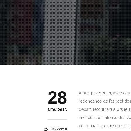
28
A n’en pas douter, avec ces
redondance de l’aspect des 
départ, retournant alors leu
NOV 2016
la circulation intense des vé
ce contraste, entre coin cal
Davidamill