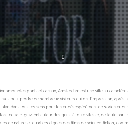
 innombrables ponts et canaux, Amsterdam est une ville au caractère év
rues peut perdre de nombreux visiteurs qui ont l’impression, après avo
r plan dans tous les sens pour tenter désespérément de s’orienter quelq
los : ceux-ci gravitent autour des gens, à toute vitesse, de toute part, po
mes de nature, et quartiers dignes des films de science-fiction, comme 